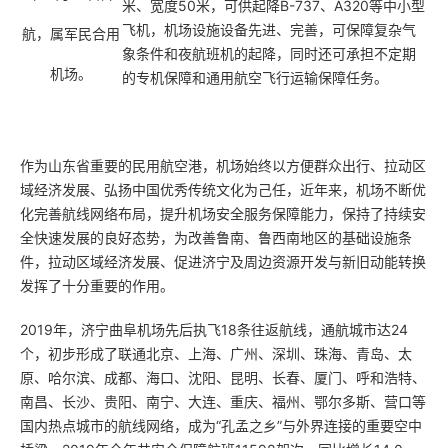
米、宽度50米，可供起降B-737、A320等中小型
飞机，机场设施设备先进、完善，可保障复杂气
航，属军民合用
象条件和夜航班机的起降，同时还可承担不定期
机场。
的专机保障和通用航空飞行运输保障任务。
作为山东省重要的民用航空港，机场始终以方便群众出行、拉动区
域经济发展、弘扬中国优秀传统文化为己任，近年来，机场不断优
化完善航线网络布局，提升机场安全服务保障能力，保持了持续安
全快速发展的良好态势，为改善鲁南、鲁西南地区的基础设施条
件，拉动区域经济发展、促进济宁及周边资源开发与新旧动能转换
发挥了十分重要的作用。
2019年，济宁曲阜机场先后执飞18条往返航线，通航城市达24
个，初步形成了联通北京、上海、广州、深圳、珠海、青岛、太
原、哈尔滨、成都、海口、沈阳、昆明、长春、厦门、呼和浩特、
南昌、长沙、贵阳、南宁、大连、重庆、福州、鄂尔多斯、营口等
国内热点城市的航线网络，成为“孔孟之乡”与外界连接的重要空中