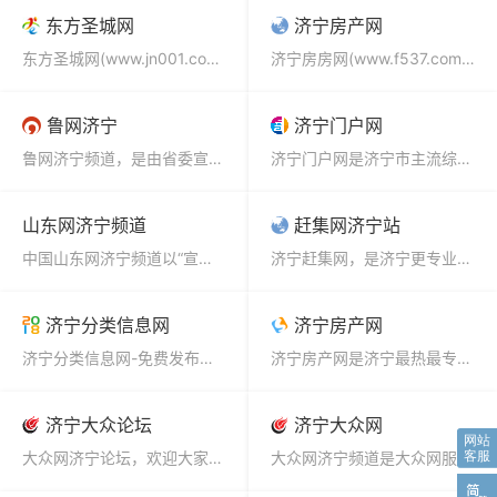
东方圣城网
济宁房产网
东方圣城网(www.jn001.com)是由济宁市人民政府新闻办公室、济宁报业集团联合主办，作为济宁...
济宁房房网(www.f537.com)是济宁专业的房地产信息网站,提供济宁房产楼市资讯,济宁最新楼盘...
鲁网济宁
济宁门户网
鲁网济宁频道，是由省委宣传部、省记协批准设立，宣传济宁的重要窗口，是市委、市政府重要信息发布平台。...
济宁门户网是济宁市主流综合门户网站,山东济宁新闻资讯网,济宁招聘求职,济宁房产二手房,济宁旅游,济宁...
山东网济宁频道
赶集网济宁站
中国山东网济宁频道以“宣传济宁、介绍济宁”为核心，以“关注济宁、服务济宁”为宗旨，通过文字、图片、视...
济宁赶集网，是济宁更专业的分类信息网！免费发布查询房屋租售、求职招聘、二手物品、车辆买卖、生活黄页等...
济宁分类信息网
济宁房产网
济宁分类信息网-免费发布本地生活便民服务信息的平台【2018信息港】...
济宁房产网是济宁最热最专业的网络房产平台，提供全面及时的济宁房产楼市资讯，济宁房产楼盘信息、最新济宁...
济宁大众论坛
济宁大众网
大众网济宁论坛，欢迎大家访问。...
大众网济宁频道是大众网服务济宁的多媒体新闻宣传平台，是济宁地区拥有合法新闻资质、最具影响力的网络媒体...