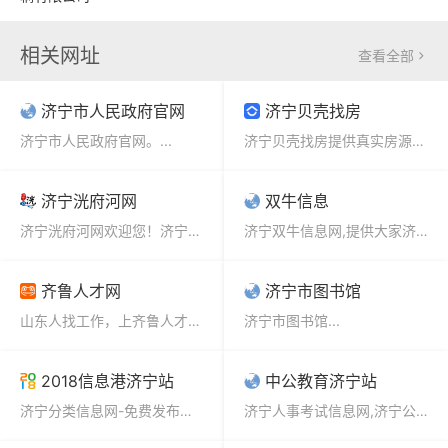
相关网址
查看全部

济宁市人民政府官网
济宁贝壳找房
济宁市人民政府官网。...
济宁贝壳找房提供真实房源的房产信息平台,为济宁买房、济宁二手房、济宁新房购买以及济宁租房需求的用户提...
济宁洸府河网
双牛信息
济宁洸府河网欢迎您！济宁生活,概况,济宁旅游,娱乐,小吃,特产,商家,企业,人才招聘,求职,二手信息...
济宁双牛信息网,提供大家济宁免费发布信息平台,相当于济宁信息港,可以免费发布济宁分类信息,济宁...
齐鲁人才网
济宁市图书馆
山东人找工作，上齐鲁人才网！济宁人才网是知名齐鲁人才网济宁分站，为用户提供丰富的求职招聘信息，免费注...
济宁市图书馆...
2018信息港济宁站
中公教育济宁站
济宁分类信息网-免费发布本地生活便民服务信息的平台...
济宁人事考试信息网,济宁公务员考试网,人事考试网,人力资源和社会保障局网-济宁中公教育官网...