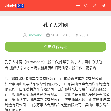




孔子人才网
limoyang
2020-12-06
2030



点击跳转网址
孔子人才网（kzrcw.com）,找工作,好帮手!济宁人才网中的领跑
者,提供济宁人才市场最新简历和招聘信息，找工作，更靠谱！
郓城瑞达专用车制造有限公司
山东杨嘉汽车制造有限公司

江铃集团山东华岳车辆部件有限公司
山东梁山宝华专用汽车制造有
限公司
山东盛润汽车有限公司
山东郓城东旭专用车制造有限公
司
梁山昌泰交通设备制造有限公司
梁山华岳专用汽车制造有限公
司
梁山华宇集团汽车制造有限公司
济宁曲阜机场
山东通亚汽车
制造有限公司
山东万事达专用汽车制造有限公司
梁山中集东岳车
辆有限公司