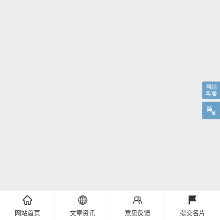
󦌙
󦹹
󦃩
󧞩
网站首页
文章资讯
意见反馈
提交名片