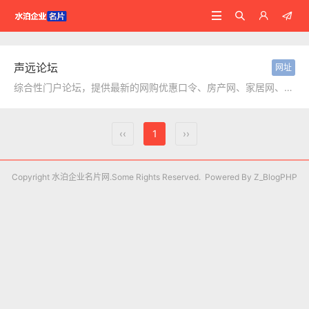




声远论坛
网址
综合性门户论坛，提供最新的网购优惠口令、房产网、家居网、房产、房地产、装修公司、家居网、二手车、时尚街拍、草根新闻的集散地，致力于为网民提供生活资讯、消费购物、人际交流一体化服务的大型互动平台。...
‹‹
1
››
Copyright 水泊企业名片网.Some Rights Reserved. Powered By
Z_BlogPHP