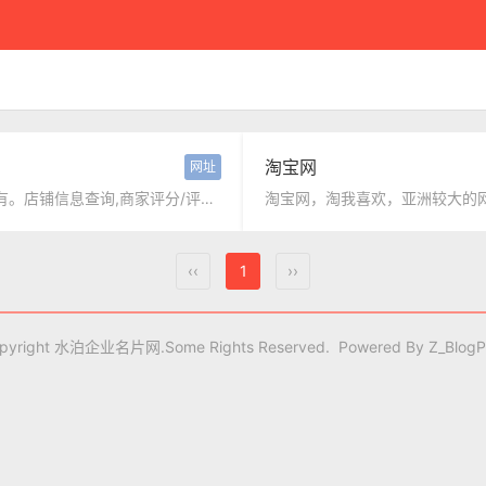
记忆相册
意见反馈
全部标签
聚合搜索
提交
淘宝网
网址
美团网-美食_团购_外卖_酒店_旅游_电影票_吃喝玩乐全都有。店铺信息查询,商家评分/评价一站式生活服务网站。...
‹‹
1
››
pyright 水泊企业名片网.Some Rights Reserved. Powered By
Z_Blog