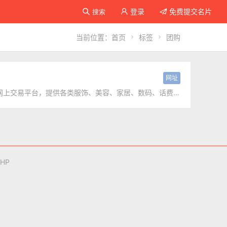
登录
免费提交名片

搜索


名片
当前位置：
首页

标签

团购
网址
淘宝网，淘我喜欢，亚洲较大的网上交易平台，提供各类服饰、美容、家居、数码、话费/点卡充值…数亿优质商品，同时提供担保交易(先收货后付款)等安全交易保障服务，并由商家提供退货承诺、破损补寄等消费者保障...
PHP